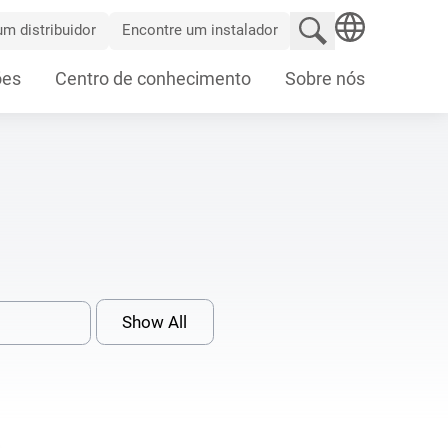
Pesquisar no site
m distribuidor
Encontre um instalador
SEARCH
ões
Centro de conhecimento
Sobre nós
Show All