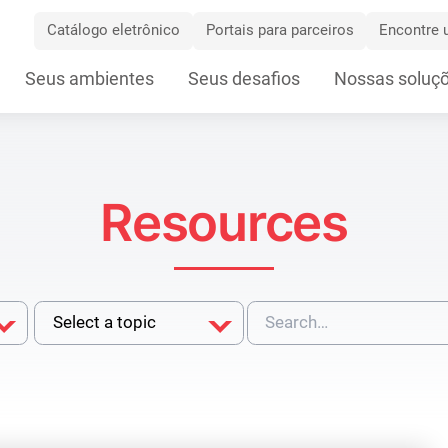
Catálogo eletrônico
Portais para parceiros
Encontre u
Skip
Seus ambientes
Seus desafios
Nossas soluç
Navigation
Resources
Filter
by
Topic