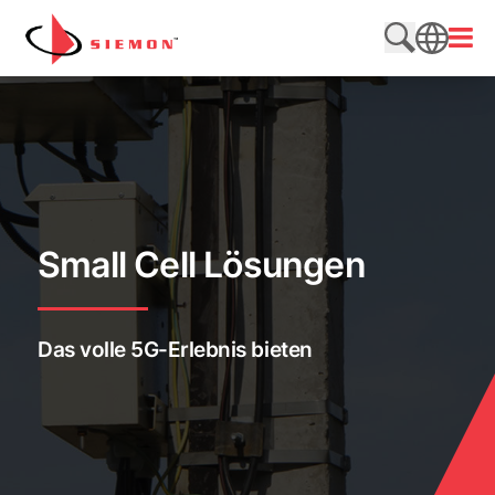
Direkt zum Inhalt wechseln
Menü
Website du
SEARCH
Small Cell Lösungen
Das volle 5G-Erlebnis bieten